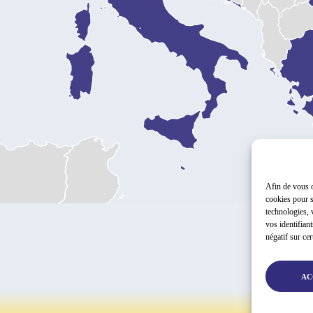
Afin de vous o
cookies pour s
technologies, 
vos identifian
négatif sur cer
AC